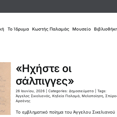
κή
Το Ίδρυμα
Κωστής Παλαμάς
Μουσείο
Βιβλιοθήκη
«Ηχήστε οι
σάλπιγγες»
26 Ιουνίου, 2026
|
Categories:
Δημοσιεύματα
|
Tags:
Άγγελος Σικελιανός
,
Κηδεία Παλαμά
,
Μελοποίηση
,
Σπύρο
Αρσένης
Το εμβληματικό ποίημα του Άγγελου Σικελιανού