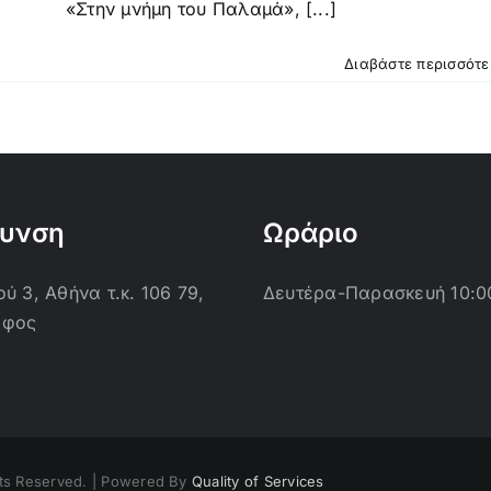
«Στην μνήμη του Παλαμά», [...]
Διαβάστε περισσότ
θυνση
Ωράριο
ύ 3, Αθήνα τ.κ. 106 79,
Δευτέρα-Παρασκευή 10:0
οφος
ts Reserved. | Powered By
Quality of Services