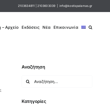
2103634811
|
2103603039
|
info@kostispalamas.gr
 – Αρχείο
Εκδόσεις
Νέα
Επικοινωνία
Αναζήτηση
Αναζήτηση
για:
ς
Κατηγορίες